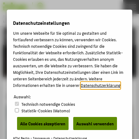
Studiengang
MIKROSYSTEMTECHNIK
Datenschutzeinstellungen
Menu
Um unsere Webseite für Sie optimal zu gestalten und
BACHELOR
THEMEN
fortlaufend verbessern zu können, verwenden wir Cookies.
Technisch notwendige Cookies sind zwingend für die
BACHELOR
Funktionalität der Webseite erforderlich. Zusätzliche Statistik-
Was ist Mikrosystemtechnik?
MASTER
Cookies erlauben es uns, das Nutzungsverhalten anonym
auszuwerten, um die Webseite zu verbessern. Sie haben die
LABORE
Möglichkeit, Ihre Datenschutzeinstellungen über einen Link im
unteren Seitenbereich jederzeit zu ändern. Weitere
PROJEKTE
Informationen erhalten Sie in unserer
Datenschutzerklärung
.
KARRIERE
Unsichtbar, aber unverzichtbar
Auswahl:
FORSCHUNG
Technisch notwendige Cookies
Statistik-Cookies (Matomo)
PERSONEN
Alle Cookies akzeptieren
Auswahl verwenden
ZENTRALE SEITEN
HTW Berlin -
Impressum
-
Datenschutzerklärung