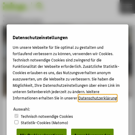
Studiengang
MIKROSYSTEMTECHNIK
Menu
THEMEN
Datenschutzeinstellungen
BACHELOR
Um unsere Webseite für Sie optimal zu gestalten und
fortlaufend verbessern zu können, verwenden wir Cookies.
MASTER
Technisch notwendige Cookies sind zwingend für die
Funktionalität der Webseite erforderlich. Zusätzliche Statistik-
LABORE
Cookies erlauben es uns, das Nutzungsverhalten anonym
PROJEKTE
auszuwerten, um die Webseite zu verbessern. Sie haben die
Möglichkeit, Ihre Datenschutzeinstellungen über einen Link im
KARRIERE
unteren Seitenbereich jederzeit zu ändern. Weitere
FORSCHUNG
Informationen erhalten Sie in unserer
Datenschutzerklärung
.
PERSONEN
Auswahl:
Technisch notwendige Cookies
Statistik-Cookies (Matomo)
Durch den starken Praxisbezug und das
ZENTRALE SEITEN
inhaltlich breit gefächerte Studium haben